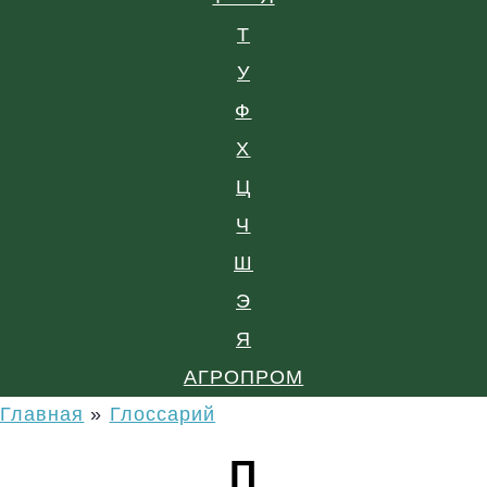
Т
У
Ф
Х
Ц
Ч
Ш
Э
Я
АГРОПРОМ
Главная
»
Глоссарий
П