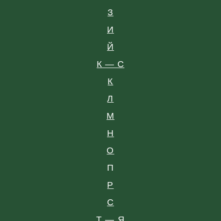
З
И
Й
К — С
К
Л
М
Н
О
П
Р
С
Т — Я