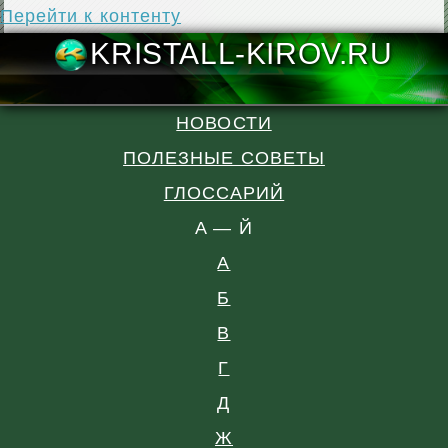
Перейти к контенту
KRISTALL-KIR
НОВОСТИ
ПОЛЕЗНЫЕ СОВЕТЫ
ГЛОССАРИЙ
A — Й
А
Б
В
Г
Д
Ж