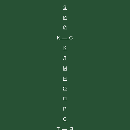
З
И
Й
К — С
К
Л
М
Н
О
П
Р
С
Т — Я