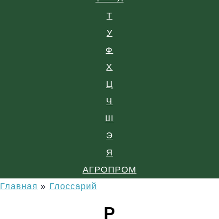
Т
У
Ф
Х
Ц
Ч
Ш
Э
Я
АГРОПРОМ
Главная
»
Глоссарий
Р