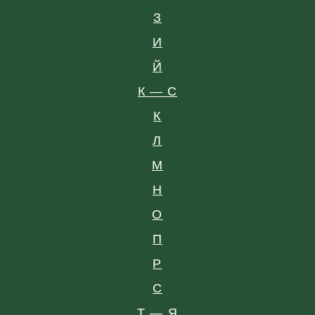
З
И
Й
К — С
К
Л
М
Н
О
П
Р
С
Т — Я