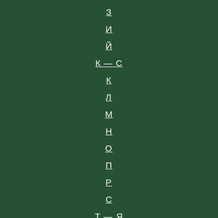
З
И
Й
К — С
К
Л
М
Н
О
П
Р
С
Т — Я