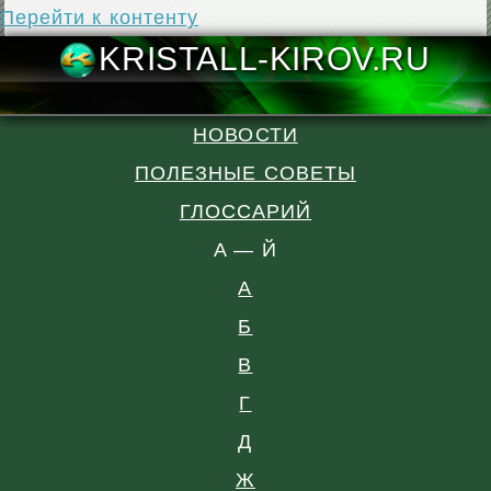
Перейти к контенту
KRISTALL-KIR
НОВОСТИ
ПОЛЕЗНЫЕ СОВЕТЫ
ГЛОССАРИЙ
A — Й
А
Б
В
Г
Д
Ж