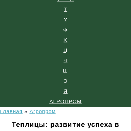
Т
У
Ф
Х
Ц
Ч
Ш
Э
Я
АГРОПРОМ
Главная
»
Агропром
Теплицы: развитие успеха в