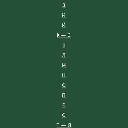
З
И
Й
К — С
К
Л
М
Н
О
П
Р
С
Т — Я