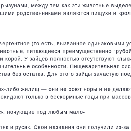
грызунами, между тем как эти животные выдел
йшими родственниками являются пищухи и кроли
вергентное (то есть, вызванное одинаковыми у
животные, питающиеся преимущественно грубой
и корой. У зайцев полностью отсутствуют клык
личительные особенности. Пищеварительная сис
ства без остатка. Для этого зайцы зачастую по
ких-либо жилищ — они не роют норы и не делаю
покидают только в бескормные годы при массов
и», ночующие под любым мало-
ляк и русак. Свои названия они получили из-за