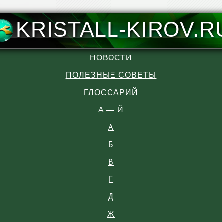
KRISTALL-KIROV.R
НОВОСТИ
ПОЛЕЗНЫЕ СОВЕТЫ
ГЛОССАРИЙ
A — Й
А
Б
В
Г
Д
Ж