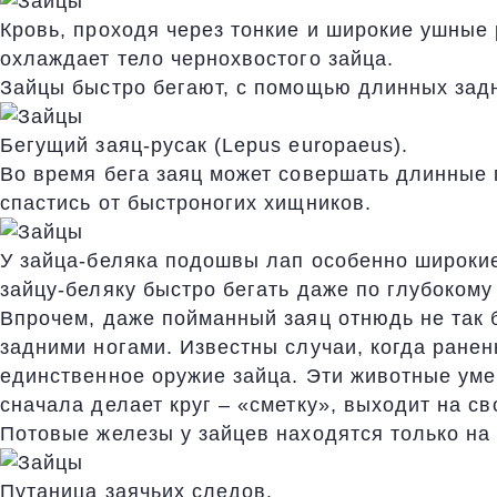
Кровь, проходя через тонкие и широкие ушные 
охлаждает тело чернохвостого зайца.
Зайцы быстро бегают, с помощью длинных задни
Бегущий заяц-русак (Lepus europaeus).
Во время бега заяц может совершать длинные 
спастись от быстроногих хищников.
У зайца-беляка подошвы лап особенно широкие
зайцу-беляку быстро бегать даже по глубокому 
Впрочем, даже пойманный заяц отнюдь не так 
задними ногами. Известны случаи, когда ране
единственное оружие зайца. Эти животные умею
сначала делает круг – «сметку», выходит на с
Потовые железы у зайцев находятся только на
Путаница заячьих следов.