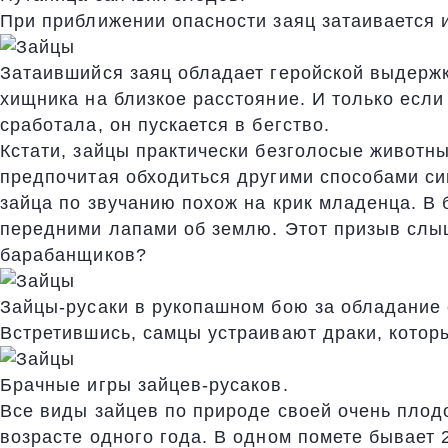
При приближении опасности заяц затаивается и
Затаившийся заяц обладает геройской выдержк
хищника на близкое расстояние. И только если
сработала, он пускается в бегство.
Кстати, зайцы практически безголосые животны
предпочитая обходиться другими способами сиг
зайца по звучанию похож на крик младенца. 
передними лапами об землю. Этот призыв слыш
барабанщиков?
Зайцы-русаки в рукопашном бою за обладание 
Встретившись, самцы устраивают драки, котор
Брачные игры зайцев-русаков.
Все виды зайцев по природе своей очень плодо
возрасте одного года. В одном помете бывает