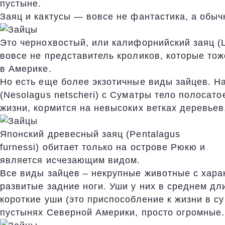
пустыне.
Заяц и кактусы — вовсе не фантастика, а обы
Это чернохвостый, или калифорнийский заяц (Le
вовсе не представитель кроликов, которые то
в Америке.
Но есть еще более экзотичные виды зайцев. На
(Nesolagus netscheri) с Суматры тело полосат
жизни, кормится на невысоких ветках деревьев
Японский древесный заяц (Pentalagus
furnessi) обитает только на острове Рюкю и
является исчезающим видом.
Все виды зайцев – некрупные животные с хар
развитые задние ноги. Уши у них в среднем дл
короткие уши (это приспособление к жизни в су
пустынях Северной Америки, просто огромные