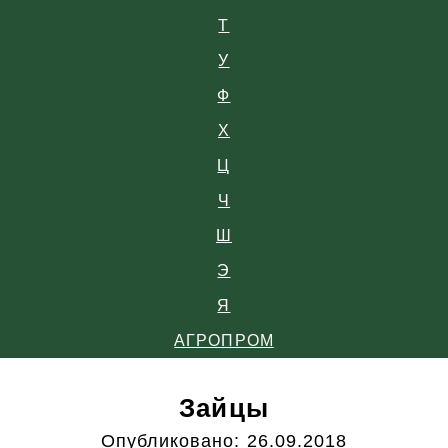
Т
У
Ф
Х
Ц
Ч
Ш
Э
Я
АГРОПРОМ
Зайцы
Опубликовано:
26.09.2018