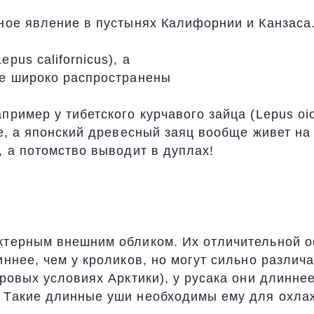
чное явление в пустынях Калифорнии и Канзаса
pus californicus), а
же широко распространены
пример у тибетского курчавого зайца (Lepus oi
ое, а японский древесный заяц вообще живет на
, а потомство выводит в дуплах!
актерным внешним обликом. Их отличительной 
иннее, чем у кроликов, но могут сильно различ
ровых условиях Арктики), у русака они длиннее
. Такие длинные уши необходимы ему для охла